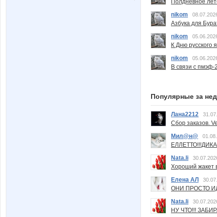
Полдневное лет
nikom
08.07.202
Азбука для Бура
nikom
05.06.202
К Дню русского 
nikom
05.06.202
В связи с пмэф-
Популярные за не
Лана2212
31.07
Сбор заказов. Ve
Мил@н@
01.08
ЕЛЛЕТТО!!!ДИК
Nata.li
30.07.202
Хороший жакет вс
Елена АЛ
30.07
ОНИ ПРОСТО ИД
Nata.li
30.07.202
НУ ЧТО!!! ЗАБИ