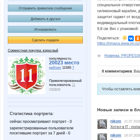
специальное отверстие 
Отправить приватное сообщение
силиконовый карабин, 
защитит гаджет от возд
Добавить в друзья
индивидуальный плотный
9,8 см. Вес с упаковкой: 
Игнорировать
Поделиться:
Сделать подарок
https://rimana.www.nn.ru/
Совместная покупка: взрослый
Новинка. PROFES
популярность:
20023 место
рейтинг
11585
?
0 комментариев
. Ва
Привилегированный
пользователь
11
Чтобы оставлять ко
уровня
Новые записи в бл
Статистика портрета:
nikom
21.07.202
сейчас просматривают портрет - 0
Хотел в IT - поп
зарегистрированные пользователи
посетившие портрет за 7 дней - 0
nikom
18.07.202