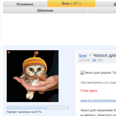
Блог
( 527 )
Основное
Д
Шпионаж
Чехол для
>
Блог
в 09:49
660
Просмотреть или сохр
Сбор здесь
www.nn.ru/community/sp/
Чехол для наушников A
Портрет заполнен на 67 %
из мягкого, приятного 