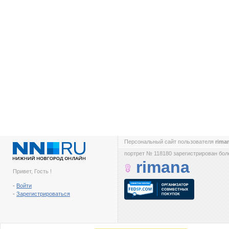
Персональный сайт пользователя
rima
портрет № 118180 зарегистрирован боле
rimana
Привет, Гость !
-
Войти
-
Зарегистрироваться