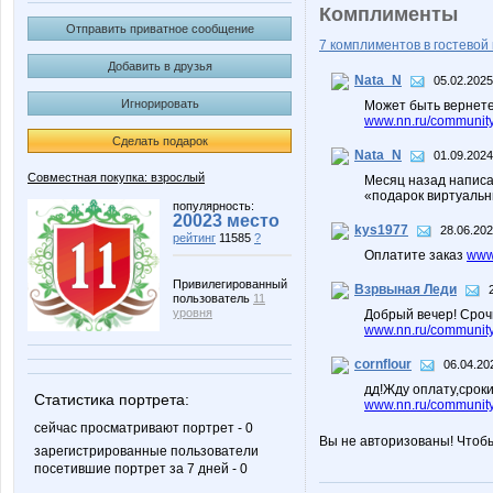
Комплименты
Отправить приватное сообщение
7 комплиментов в гостевой 
Добавить в друзья
Nata_N
05.02.2025
Игнорировать
Может быть вернете
www.nn.ru/community
Сделать подарок
Nata_N
01.09.2024
Совместная покупка: взрослый
Месяц назад написа
«подарок виртуальн
популярность:
20023 место
kys1977
28.06.202
рейтинг
11585
?
Оплатите заказ
www.
Привилегированный
Взрвыная Леди
пользователь
11
уровня
Добрый вечер! Срочн
www.nn.ru/community/s
cornflour
06.04.20
дд!Жду оплату,срок
Статистика портрета:
www.nn.ru/community/
сейчас просматривают портрет - 0
Вы не авторизованы! Чтоб
зарегистрированные пользователи
посетившие портрет за 7 дней - 0