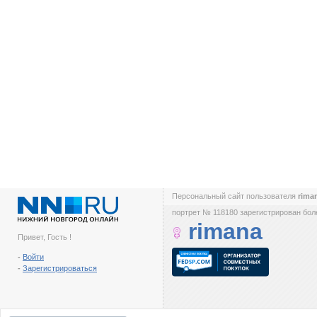
Персональный сайт пользователя
rima
портрет № 118180 зарегистрирован боле
rimana
Привет, Гость !
-
Войти
-
Зарегистрироваться